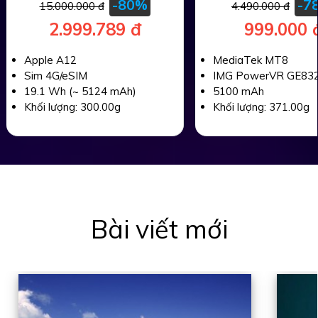
-80%
-7
tập, giải trí siê
15.000.000 đ
4.490.000 đ
2.999.789 đ
999.000 
Apple A12
MediaTek MT8
Sim 4G/eSIM
IMG PowerVR GE83
19.1 Wh (~ 5124 mAh)
5100 mAh
Khối lượng: 300.00g
Khối lượng: 371.00g
Bài viết mới