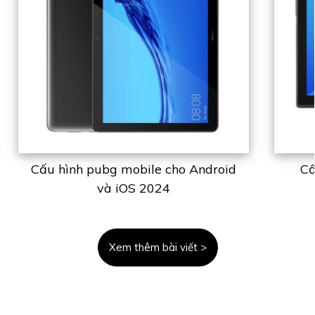
Cấu hình pubg mobile cho Android
Cấ
và iOS 2024
Xem thêm bài viết >