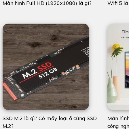
Màn hình Full HD (1920x1080) là gì?
Wifi 5 l
SSD M.2 là gì? Có mấy loại ổ cứng SSD
Màn hình
M.2?
công ngh