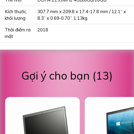
Kích thước,
307.7 mm x 209.8 x 17.4-17.8 mm / 12.1” x
khối lượng
8.3” x 0.69-0.70”. 1.13kg
Thời điểm ra
2018
mắt
Gợi ý cho bạn (13)