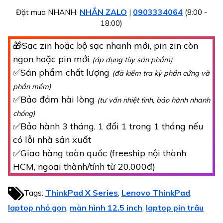
NHẮN ZALO
0903334064
Đặt mua NHANH:
|
(8:00 -
18:00)
🎁Sạc zin hoặc bộ sạc nhanh mới, pin zin còn
ngon hoặc pin mới
(áp dụng tùy sản phẩm)
✅Sản phẩm chất lượng
(đã kiểm tra kỹ phần cứng và
phần mềm)
✅Bảo đảm hài lòng
(tư vấn nhiệt tình, bảo hành nhanh
chóng)
✅Bảo hành 3 tháng, 1 đổi 1 trong 1 tháng nếu
có lỗi nhà sản xuất
✅Giao hàng toàn quốc (freeship nội thành
HCM, ngoại thành/tỉnh từ 20.000đ)
Tags:
ThinkPad X Series
Lenovo ThinkPad
,
,
laptop nhỏ gọn
màn hình 12.5 inch
laptop pin trâu
,
,