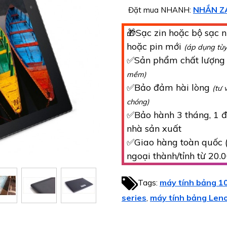
NHẮN Z
Đặt mua NHANH:
🎁Sạc zin hoặc bộ sạc n
hoặc pin mới
(áp dụng tù
✅Sản phẩm chất lượn
mềm)
✅Bảo đảm hài lòng
(tư 
chóng)
✅Bảo hành 3 tháng, 1 đổ
nhà sản xuất
✅Giao hàng toàn quốc (
ngoại thành/tỉnh từ 20.
Tags:
máy tính bảng 10
series
máy tính bảng Len
,