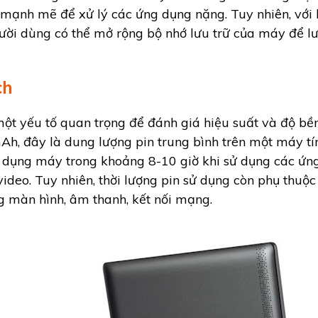
ạnh mẽ để xử lý các ứng dụng nặng. Tuy nhiên, với b
ời dùng có thể mở rộng bộ nhớ lưu trữ của máy để l
ch
một yếu tố quan trọng để đánh giá hiệu suất và độ bền
h, đây là dung lượng pin trung bình trên một máy tí
ử dụng máy trong khoảng 8-10 giờ khi sử dụng các ứn
ideo. Tuy nhiên, thời lượng pin sử dụng còn phụ thuộ
g màn hình, âm thanh, kết nối mạng.