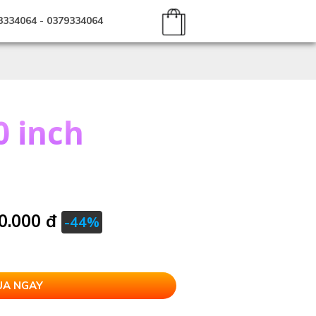
3334064
-
0379334064
0 inch
0.000 đ
-44%