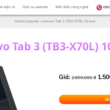
nh kiện cũ
Dịch vụ website
Kiến thức công nghệ
090
YamiComputer
»
Lenovo Tab 3 (TB3-X70L) 10 inch
o Tab 3 (TB3-X70L) 1
Giá:
1.50
2.690.000 đ