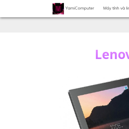
YamiComputer
Máy tính và li
Lenov