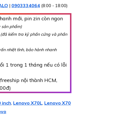
ALO
0903334064
|
(8:00 - 18:00)
hanh mới, pin zin còn ngon
y sản phẩm)
g
(đã kiểm tra kỹ phần cứng và phần
vấn nhiệt tình, bảo hành nhanh
i 1 trong 1 tháng nếu có lỗi
freeship nội thành HCM,
000đ)
 inch
Lenovo X70L
Lenovo X70
,
,
ovo