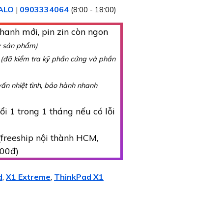
ALO
0903334064
|
(8:00 - 18:00)
hanh mới, pin zin còn ngon
y sản phẩm)
g
(đã kiểm tra kỹ phần cứng và phần
vấn nhiệt tình, bảo hành nhanh
i 1 trong 1 tháng nếu có lỗi
freeship nội thành HCM,
000đ)
d
X1 Extreme
ThinkPad X1
,
,