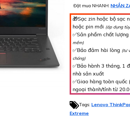
NHẮN Z
Đặt mua NHANH:
🎁Sạc zin hoặc bộ sạc n
hoặc pin mới
(áp dụng tù
✅Sản phẩm chất lượn
mềm)
✅Bảo đảm hài lòng
(tư 
chóng)
✅Bảo hành 3 tháng, 1 đổ
nhà sản xuất
✅Giao hàng toàn quốc (
ngoại thành/tỉnh từ 20.
Tags:
Lenovo ThinkPa
Extreme