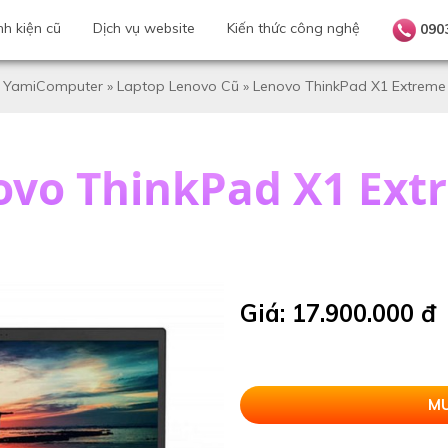
nh kiện cũ
Dịch vụ website
Kiến thức công nghệ
090
YamiComputer
»
Laptop Lenovo Cũ
»
Lenovo ThinkPad X1 Extreme
ovo ThinkPad X1 Ext
Giá: 17.900.000 đ