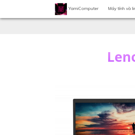
YamiComputer
Máy tính và li
Len