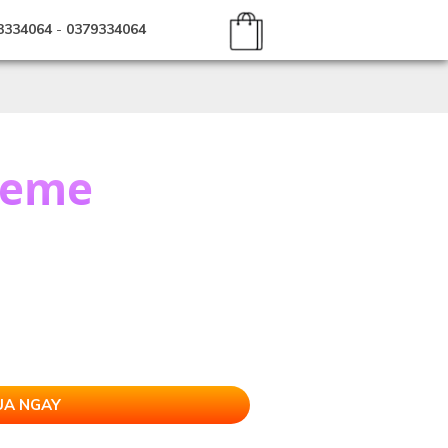
3334064
-
0379334064
reme