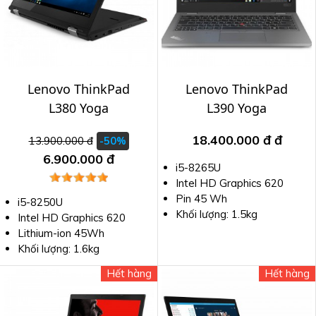
Lenovo ThinkPad
Lenovo ThinkPad
L380 Yoga
L390 Yoga
18.400.000 đ
đ
13.900.000 đ
-50%
6.900.000 đ
i5-8265U
Intel HD Graphics 620
Pin 45 Wh
i5-8250U
Khối lượng: 1.5kg
Intel HD Graphics 620
Lithium-ion 45Wh
Khối lượng: 1.6kg
Hết hàng
Hết hàng