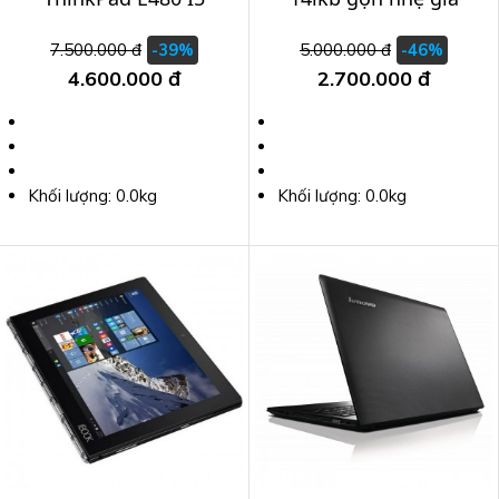
8250U/ Ram 8G/ SSD
cực tốt
7.500.000 đ
5.000.000 đ
-39%
-46%
256G/ Màn 14-inch
4.600.000 đ
2.700.000 đ
HD
Khối lượng: 0.0kg
Khối lượng: 0.0kg