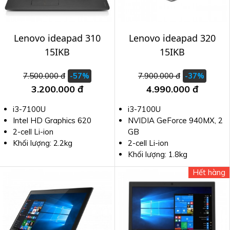
Lenovo ideapad 310
Lenovo ideapad 320
15IKB
15IKB
7.500.000 đ
7.900.000 đ
-57%
-37%
3.200.000 đ
4.990.000 đ
i3-7100U
i3-7100U
Intel HD Graphics 620
NVIDIA GeForce 940MX, 2
2-cell Li-ion
GB
Khối lượng: 2.2kg
2-cell Li-ion
Khối lượng: 1.8kg
Hết hàng