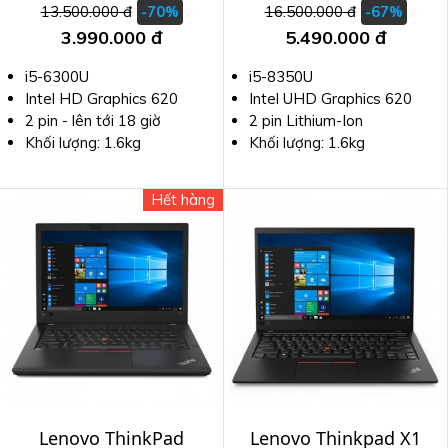
13.500.000 đ
16.500.000 đ
-70%
-67%
3.990.000 đ
5.490.000 đ
i5-6300U
i5-8350U
Intel HD Graphics 620
Intel UHD Graphics 620
2 pin - lên tới 18 giờ
2 pin Lithium-Ion
Khối lượng: 1.6kg
Khối lượng: 1.6kg
Hết hàng
Lenovo ThinkPad
Lenovo Thinkpad X1