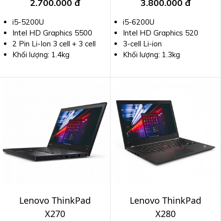
2.700.000 đ
3.800.000 đ
i5-5200U
i5-6200U
Intel HD Graphics 5500
Intel HD Graphics 520
2 Pin Li-Ion 3 cell + 3 cell
3-cell Li-ion
Khối lượng: 1.4kg
Khối lượng: 1.3kg
Lenovo ThinkPad
Lenovo ThinkPad
X270
X280