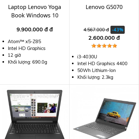
Laptop Lenovo Yoga
Lenovo G5070
Book Windows 10
Atom x5
9.900.000 đ
đ
4.567.000 đ
-43%
2.600.000 đ
Atom™ x5-Z85
Intel HD Graphics
12 giờ
i3-4030U
Khối lượng: 690.0g
Intel HD Graphics 4400
50Wh Lithium-Ion
Khối lượng: 2.3kg