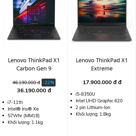
Lenovo ThinkPad X1
Lenovo ThinkPad X1
Carbon Gen 9
Extreme
17.900.000 đ
đ
46.190.000 đ
-22%
36.190.000 đ
i5-8350U
Intel UHD Graphic 620
i7-11th
2 pin Lithium-Ion
Intel® Iris® Xe
Khối lượng: 1.8kg
57Whr (MM18)
Khối lượng: 1.1kg