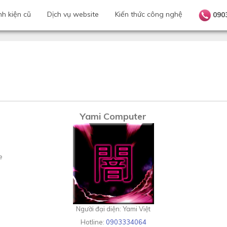
nh kiện cũ
Dịch vụ website
Kiến thức công nghệ
090
Yami Computer
e
Người đại diện: Yami Việt
Hotline:
0903334064