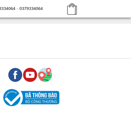
3334064
-
0379334064