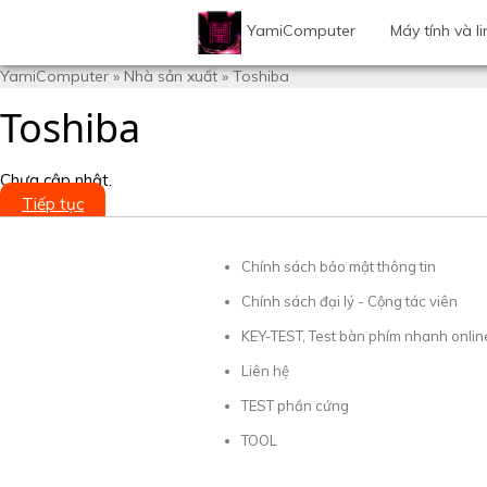
YamiComputer
Máy tính và li
YamiComputer
»
Nhà sản xuất
»
Toshiba
Toshiba
Chưa cập nhật.
Tiếp tục
Chính sách bảo mật thông tin
Chính sách đại lý - Cộng tác viên
KEY-TEST, Test bàn phím nhanh onlin
Liên hệ
TEST phần cứng
TOOL