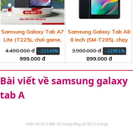
Samsung Galaxy Tab A7
Samsung Galaxy Tab A8
Lite (T225), chơi game,
8 inch (SM-T295), chạy
xem phim, học tập, giải
siêu nhanh, siêu mượt, tải
4.490.000 đ
3.900.000 đ
--22149%
--22951%
trí siêu mượt
app thoải mái
999.000 đ
899.000 đ
Bài viết về samsung galaxy
tab A
Hiển thị từ 1 đến 32 trong tổng số 32 (1 trang)