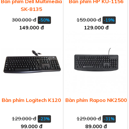
Bàn phím Dell Multimedia
Bàn phím HP KU-1156
SK-8135
300.000 đ
159.000 đ
-50%
-19%
149.000 đ
129.000 đ
Bàn phím Logitech K120
Bàn phím Rapoo NK2500
129.000 đ
129.000 đ
-23%
-31%
99.000 đ
89.000 đ