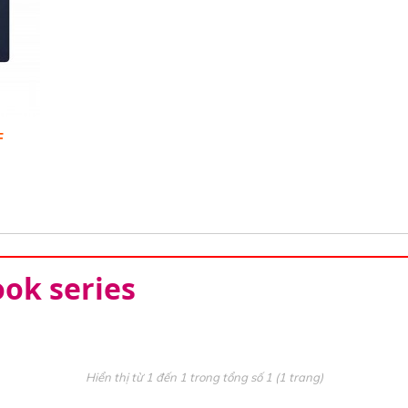
F
book series
Hiển thị từ 1 đến 1 trong tổng số 1 (1 trang)