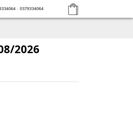
3334064
-
0379334064
 08/2026