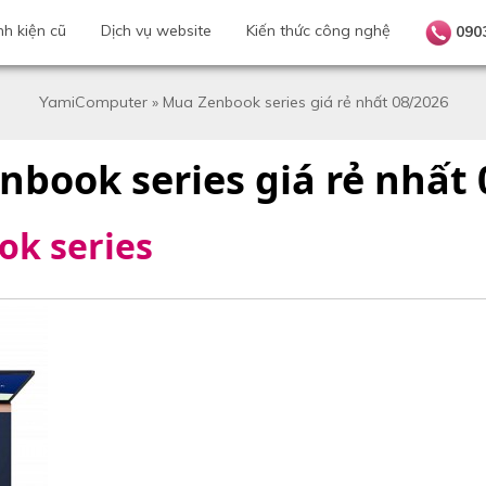
nh kiện cũ
Dịch vụ website
Kiến thức công nghệ
090
YamiComputer
»
Mua Zenbook series giá rẻ nhất 08/2026
book series giá rẻ nhất
k series