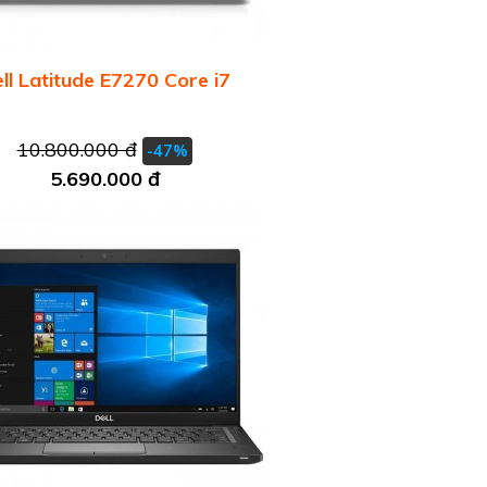
ll Latitude E7270 Core i7
10.800.000 đ
-47%
5.690.000 đ