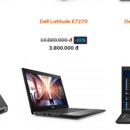
Dell Latitude E7270
De
10.800.000 đ
-65%
3.800.000 đ