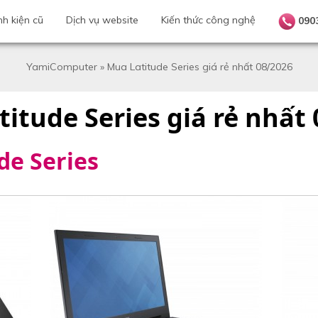
nh kiện cũ
Dịch vụ website
Kiến thức công nghệ
090
YamiComputer
»
Mua Latitude Series giá rẻ nhất 08/2026
itude Series giá rẻ nhất
de Series