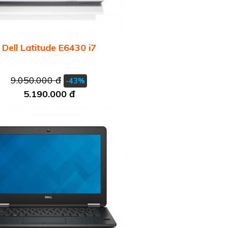
Dell Latitude E6430 i7
9.050.000 đ
-43%
5.190.000 đ