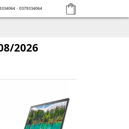
3334064
-
0379334064
 08/2026