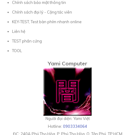
Chính sách bảo mật thông tin
Chính sách đại lý - Cộng tác viên
KEY-TEST, Test bàn phím nhanh online
Liên hệ
TEST phần cứng
TOOL
Yami Computer
Người đại diện: Yami Việt
Hotline:
0903334064
ĐC:
240A Phú Thọ Hòa, P. Phú Thọ Hòa, Q. Tân Phú, TP.HCM