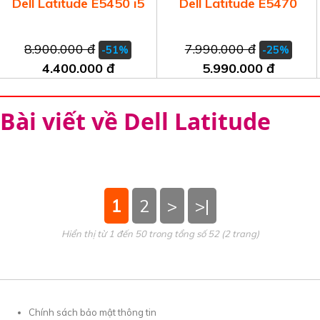
Dell Latitude E5450 i5
Dell Latitude E5470
8.900.000 đ
7.990.000 đ
-51%
-25%
4.400.000 đ
5.990.000 đ
Bài viết về Dell Latitude
1
2
>
>|
Hiển thị từ 1 đến 50 trong tổng số 52 (2 trang)
Chính sách bảo mật thông tin