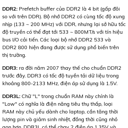
DDR2:
Prefetch buffer của DDR2 là 4 bit (gấp đôi
so với trên DDR). Bộ nhớ DDR2 có cùng tốc độ xung
nhịp (133 ~ 200 MHz) với DDR, nhưng lại sở hữu tốc
độ truyền có thể đạt tới 533 ~ 800MT/s với tín hiệu
bus I/O cải tiến. Các loại bộ nhớ DDR2 533 và
DDR2 800 hiện đang được sử dụng phổ biến trên
thị trường.
DDR3:
ra đời năm 2007 thay thế cho chuẩn DDR2
trước đây. DDR3 có tốc độ tuyền tải dữ liệu trong
khoảng 800-2133 MHz, điện áp sử dụng là 1.5V.
DDR3L:
Chữ "L" trong chuẩn RAM này chính là
"Low" có nghĩa là điện năng tiêu thụ thấp, loại
RAM này chủ yếu dành cho laptop, cần tăng thời
lượng pin và giảm sinh nhiệt, đồng thời cũng nhỏ
gọn hơn. DDR3L có thể chạy 2 điện áp 1.35V và