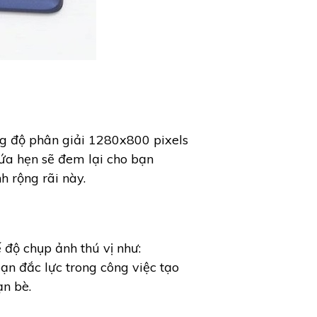
ng độ phân giải 1280x800 pixels
ứa hẹn sẽ đem lại cho bạn
h rộng rãi này.
độ chụp ảnh thú vị như:
n đắc lực trong công việc tạo
ạn bè.