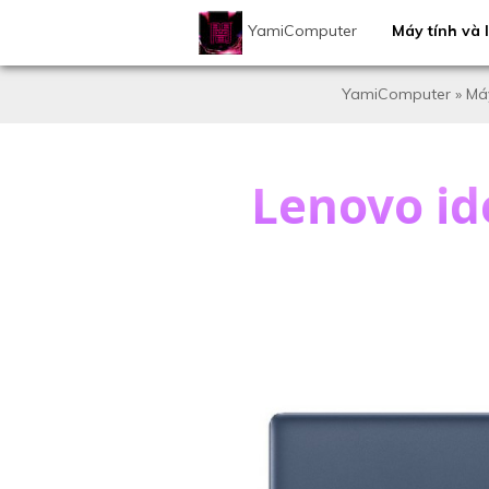
YamiComputer
Máy tính và l
YamiComputer
»
Máy
Lenovo id