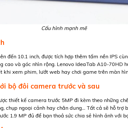
Cấu hình mạnh mẽ
ch
 lên đến 10.1 inch, được tích hợp thêm tấm nền IPS cù
sáng cao và góc nhìn rộng. Lenovo IdeaTab A10-70HD h
ất khi xem phim, lướt web hay chơi game trên màn hìn
ới bộ đôi camera trước và sau
c thiết kế camera trước 5MP đi kèm theo những chế 
 chụp ngoại cảnh hay chân dung… Tất cả sẽ hỗ trợ bạ
ước 1.9 MP đủ để bạn thoả sức chia sẻ hình ảnh với b