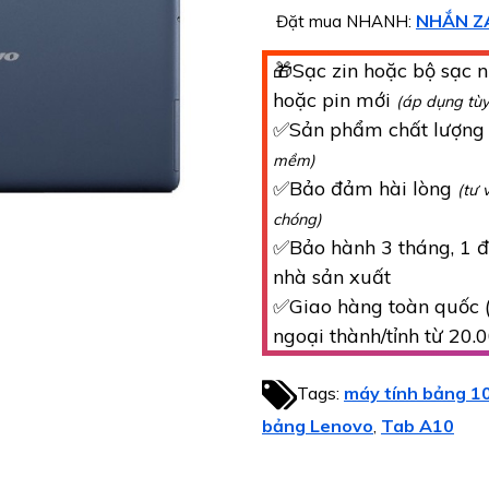
NHẮN Z
Đặt mua NHANH:
🎁Sạc zin hoặc bộ sạc n
hoặc pin mới
(áp dụng tù
✅Sản phẩm chất lượn
mềm)
✅Bảo đảm hài lòng
(tư 
chóng)
✅Bảo hành 3 tháng, 1 đổ
nhà sản xuất
✅Giao hàng toàn quốc (
ngoại thành/tỉnh từ 20.
Tags:
máy tính bảng 10
bảng Lenovo
Tab A10
,