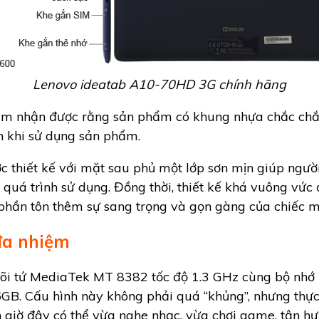
Lenovo ideatab A10-70HD 3G chính hãng
cảm nhận được rằng sản phẩm có khung nhựa chắc chắ
n khi sử dụng sản phẩm.
thiết kế với mặt sau phủ một lớp sơn mịn giúp ngư
quá trình sử dụng. Đồng thời, thiết kế khá vuông vức
hần tôn thêm sự sang trọng và gọn gàng của chiếc m
đa nhiệm
 lõi tứ MediaTek MT 8382 tốc độ 1.3 GHz cùng bộ nh
GB. Cấu hình này không phải quá “khủng”, nhưng thực
n giờ đây có thể vừa nghe nhạc, vừa chơi game, tận h