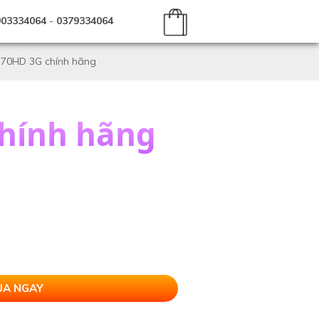
903334064
-
0379334064
-70HD 3G chính hãng
chính hãng