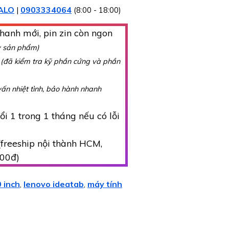
ALO
0903334064
|
(8:00 - 18:00)
hanh mới, pin zin còn ngon
y sản phẩm)
g
(đã kiểm tra kỹ phần cứng và phần
vấn nhiệt tình, bảo hành nhanh
i 1 trong 1 tháng nếu có lỗi
freeship nội thành HCM,
000đ)
 inch
lenovo ideatab
máy tính
,
,