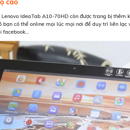
độ cao
ng, Lenovo IdeaTab A10-70HD còn được trang bị thêm
đó bạn có thể online mọi lúc mọi nơi để duy trì liên l
õi facebook…