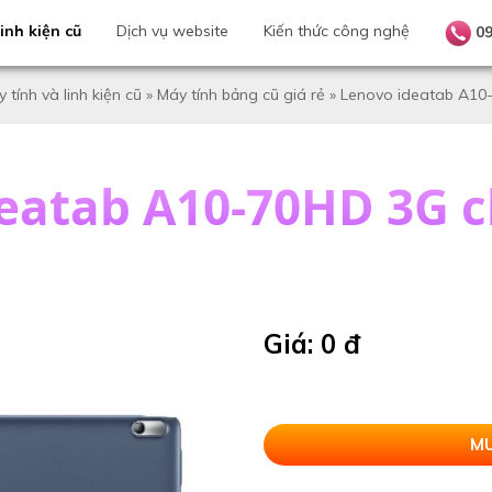
inh kiện cũ
Dịch vụ website
Kiến thức công nghệ
0
 tính và linh kiện cũ
»
Máy tính bảng cũ giá rẻ
»
Lenovo ideatab A10
eatab A10-70HD 3G 
Giá: 0 đ