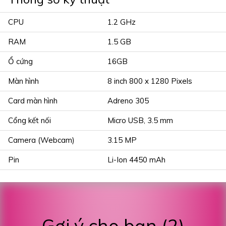
CPU
1.2 GHz
RAM
1.5 GB
Ổ cứng
16GB
Màn hình
8 inch 800 x 1280 Pixels
Card màn hình
Adreno 305
Cổng kết nối
Micro USB, 3.5 mm
Camera (Webcam)
3.15 MP
Pin
Li-Ion 4450 mAh
Gợi ý cho bạn (2)