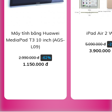
Máy tính bảng Huawei
iPad Air 2 W
MediaPad T3 10 inch (AGS-
5.090.000 đ
-
L09)
3.900.000
2.990.000 đ
-62%
1.150.000 đ