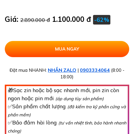
Giá:
1.100.000 đ
-62%
2.890.000 đ
NHẮN ZALO
0903334064
Đặt mua NHANH:
|
(8:00 -
18:00)
🎁Sạc zin hoặc bộ sạc nhanh mới, pin zin còn
ngon hoặc pin mới
(áp dụng tùy sản phẩm)
✅Sản phẩm chất lượng
(đã kiểm tra kỹ phần cứng và
phần mềm)
✅Bảo đảm hài lòng
(tư vấn nhiệt tình, bảo hành nhanh
chóng)