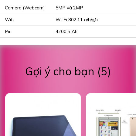
Camera (Webcam)
5MP và 2MP
Wifi
Wi-Fi 802.11 a/b/g/n
Pin
4200 mAh
Gợi ý cho bạn (5)