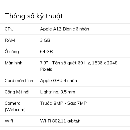
Thông số kỹ thuật
CPU
Apple A12 Bionic 6 nhân
RAM
3 GB
Ổ cứng
64 GB
Màn hình
7.9" - Tần số quét 60 Hz, 1536 x 2048
Pixels
Card màn hình
Apple GPU 4 nhân
Cổng kết nối
Lightning, 3.5 mm
Camera
Trước: 8MP - Sau: 7MP
(Webcam)
Wifi
Wi-Fi 802.11 a/b/g/n