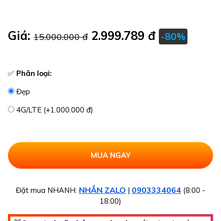
Giá:
2.999.789 đ
-80%
15.000.000 đ
✅
Phân loại:
Đẹp
4G/LTE (+1.000.000 đ)
NHẮN ZALO
0903334064
Đặt mua NHANH:
|
(8:00 -
18:00)