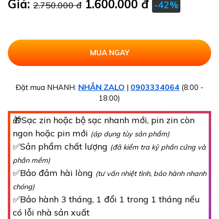
Giá:
1.600.000 đ
-42%
2.750.000 đ
NHẮN ZALO
0903334064
Đặt mua NHANH:
|
(8:00 -
18:00)
🎁Sạc zin hoặc bộ sạc nhanh mới, pin zin còn
ngon hoặc pin mới
(áp dụng tùy sản phẩm)
✅Sản phẩm chất lượng
(đã kiểm tra kỹ phần cứng và
phần mềm)
✅Bảo đảm hài lòng
(tư vấn nhiệt tình, bảo hành nhanh
chóng)
✅Bảo hành 3 tháng, 1 đổi 1 trong 1 tháng nếu
có lỗi nhà sản xuất