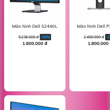
Màn hình Dell S2440L
Màn hình Dell 
5.236.000 đ
2.450.000 đ
-66%
-
1.800.000 đ
1.800.000