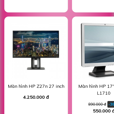
Màn hình HP Z27n 27 inch
Màn hình HP 17
L1710
4.250.000 đ
890.000 đ
-3
550.000 