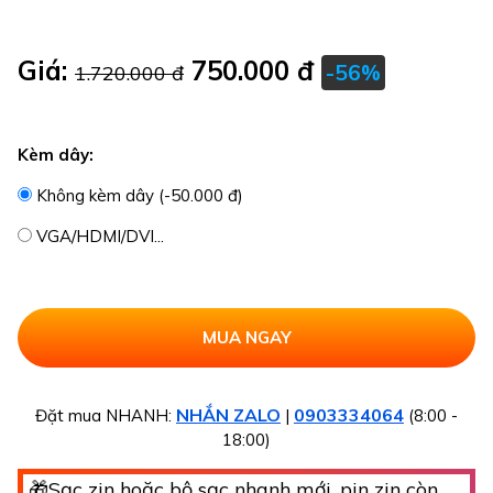
Giá:
750.000 đ
-56%
1.720.000 đ
Kèm dây:
Không kèm dây (-50.000 đ)
VGA/HDMI/DVI...
NHẮN ZALO
0903334064
Đặt mua NHANH:
|
(8:00 -
18:00)
🎁Sạc zin hoặc bộ sạc nhanh mới, pin zin còn