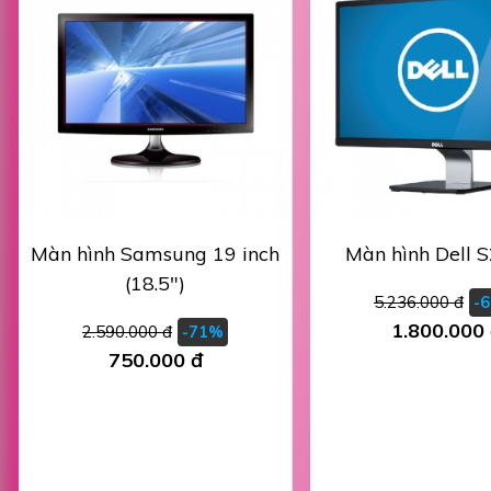
Màn hình Samsung 19 inch
Màn hình Dell 
(18.5")
5.236.000 đ
-
1.800.000
2.590.000 đ
-71%
750.000 đ