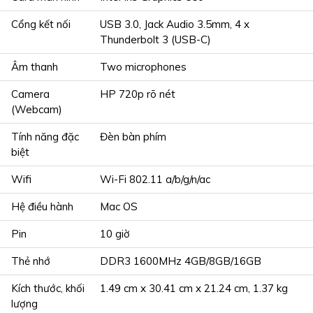
Cổng kết nối
USB 3.0, Jack Audio 3.5mm, 4 x
Thunderbolt 3 (USB-C)
Âm thanh
Two microphones
Camera
HP 720p rõ nét
(Webcam)
Tính năng đặc
Đèn bàn phím
biệt
Wifi
Wi-Fi 802.11 a/b/g/n/ac
Hệ điều hành
Mac OS
Pin
10 giờ
Thẻ nhớ
DDR3 1600MHz 4GB/8GB/16GB
Kích thước, khối
1.49 cm x 30.41 cm x 21.24 cm, 1.37 kg
lượng