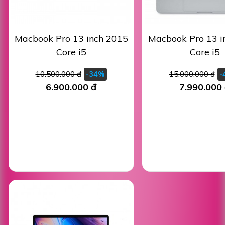
Macbook Pro 13 inch 2015
Macbook Pro 13 i
Core i5
Core i5
10.500.000 đ
15.000.000 đ
-34%
-
6.900.000 đ
7.990.000