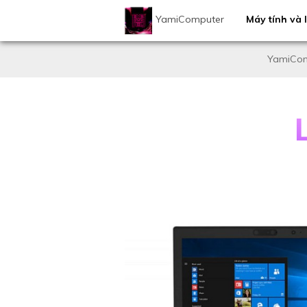
YamiComputer
Máy tính và l
YamiCom