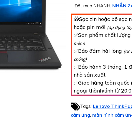
NHẮN Z
Đặt mua NHANH:
🎁Sạc zin hoặc bộ sạc n
hoặc pin mới
(áp dụng tù
✅Sản phẩm chất lượn
mềm)
✅Bảo đảm hài lòng
(tư 
chóng)
✅Bảo hành 3 tháng, 1 đổ
nhà sản xuất
✅Giao hàng toàn quốc (
ngoại thành/tỉnh từ 20.
Tags:
Lenovo ThinkPa
cảm ứng
màn hình cảm ứn
,