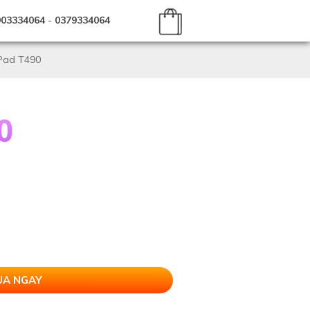
903334064
-
0379334064
Pad T490
0