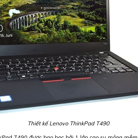
Thiết kế Lenovo ThinkPad T490
kPad T490 được bao bọc bởi 1 lớp cao su mỏng mềm 