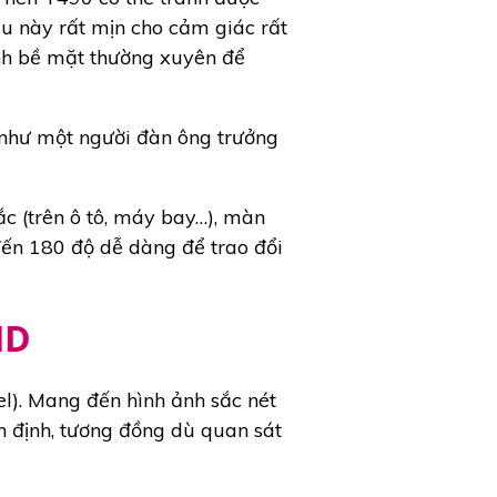
su này rất mịn cho cảm giác rất
inh bề mặt thường xuyên để
 như một người đàn ông trưởng
ắc (trên ô tô, máy bay…), màn
đến 180 độ dễ dàng để trao đổi
HD
l). Mang đến hình ảnh sắc nét
n định, tương đồng dù quan sát