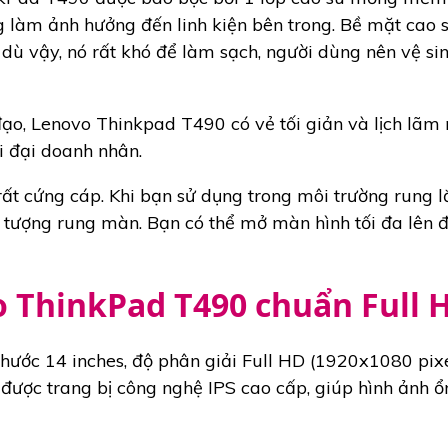
g làm ảnh hưởng đến linh kiện bên trong. Bề mặt cao 
 dù vậy, nó rất khó để làm sạch, người dùng nên vệ s
o, Lenovo Thinkpad T490 có vẻ tối giản và lịch lãm
ời đại doanh nhân.
ất cứng cáp. Khi bạn sử dụng trong môi trường rung l
 tượng rung màn. Bạn có thể mở màn hình tối đa lên 
 ThinkPad T490 chuẩn Full 
hước 14 inches, độ phân giải Full HD (1920x1080 pixe
được trang bị công nghệ IPS cao cấp, giúp hình ảnh ổ