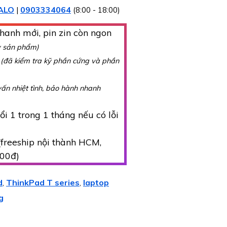
ALO
0903334064
|
(8:00 - 18:00)
hanh mới, pin zin còn ngon
y sản phẩm)
g
(đã kiểm tra kỹ phần cứng và phần
vấn nhiệt tình, bảo hành nhanh
i 1 trong 1 tháng nếu có lỗi
freeship nội thành HCM,
000đ)
d
ThinkPad T series
laptop
,
,
g