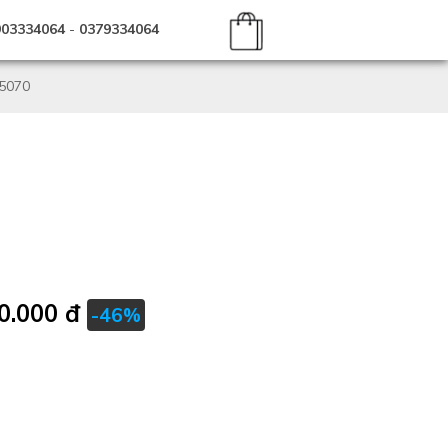
903334064
-
0379334064
5070
0.000 đ
-46%