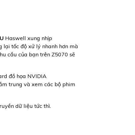
0U
Haswell xung nhịp
 lại tốc độ xử lý nhanh hơn mà
nhu cầu của bạn trên Z5070 sẽ
ard đồ họa NVIDIA
tầm trung và xem các bộ phim
yền dữ liệu tức thì.