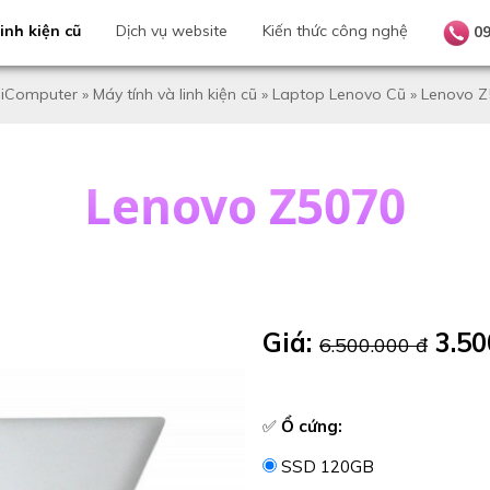
inh kiện cũ
Dịch vụ website
Kiến thức công nghệ
0
iComputer
»
Máy tính và linh kiện cũ
»
Laptop Lenovo Cũ
»
Lenovo Z
Lenovo Z5070
Giá:
3.50
6.500.000 đ
✅
Ổ cứng:
SSD 120GB