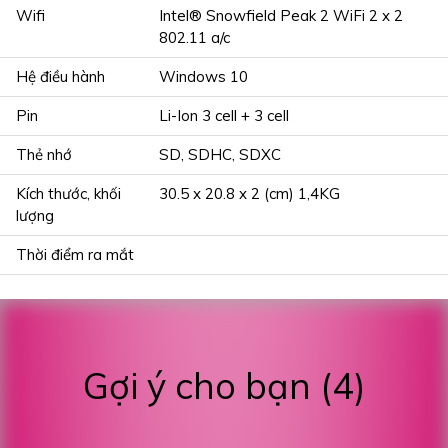
Wifi
Intel® Snowfield Peak 2 WiFi 2 x 2
802.11 a/c
Hệ điều hành
Windows 10
Pin
Li-Ion 3 cell + 3 cell
Thẻ nhớ
SD, SDHC, SDXC
Kích thước, khối
30.5 x 20.8 x 2 (cm) 1,4KG
lượng
Thời điểm ra mắt
Gợi ý cho bạn (4)