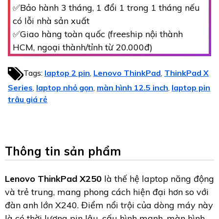
✅Bảo hành 3 tháng, 1 đổi 1 trong 1 tháng nếu
có lỗi nhà sản xuất
✅Giao hàng toàn quốc (freeship nội thành
HCM, ngoại thành/tỉnh từ 20.000đ)
Tags:
laptop 2 pin
Lenovo ThinkPad
ThinkPad X
,
,
Series
laptop nhỏ gọn
màn hình 12.5 inch
laptop pin
,
,
,
trâu giá rẻ
Thông tin sản phẩm
Lenovo ThinkPad X250
là thế hệ laptop năng động
và trẻ trung, mang phong cách hiện đại hơn so với
đàn anh lớn X240. Điểm nổi trội của dòng máy này
là có thời lượng pin lâu, cấu hình mạnh, màn hình