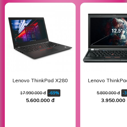
Lenovo ThinkPad X280
Lenovo ThinkPa
17.990.000 đ
5.800.000 đ
-69%
-
5.600.000 đ
3.950.000