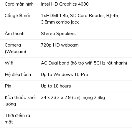
Card màn hình
Intel HD Graphics 4000
Cổng kết nối
1xHDMI 1.4b, SD Card Reader, RJ-45,
3.5mm combo jack
Âm thanh
Stereo Speakers
Camera
720p HD webcam
(Webcam)
Wifi
AC Dual band (hỗ trợ wifi 5GHz rất nhanh)
Hệ điều hành
Up to Windows 10 Pro
Pin
Up to 18 hours
Kích thước, khối
34 x 23.2 x 2.9 (cm). nặng 2.3kg
lượng
Thời điểm ra
mắt