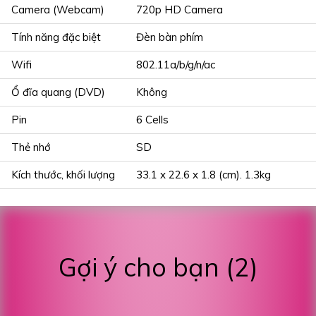
Camera (Webcam)
720p HD Camera
Tính năng đặc biệt
Đèn bàn phím
Wifi
802.11a/b/g/n/ac
Ổ đĩa quang (DVD)
Không
Pin
6 Cells
Thẻ nhớ
SD
Kích thước, khối lượng
33.1 x 22.6 x 1.8 (cm). 1.3kg
Gợi ý cho bạn (2)