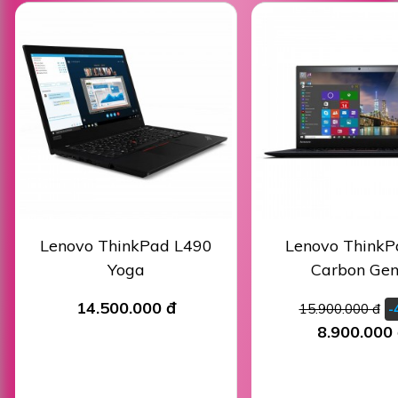
Lenovo ThinkPad L490
Lenovo ThinkP
Yoga
Carbon Gen
14.500.000 đ
15.900.000 đ
-
8.900.000