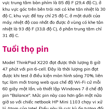
vực trung tâm bàn phím là 85 độ F (29,4 độ C), ở
khu vực góc trên bên trái nơi có khe tản nhiệt là 30
độ C, khu vực để tay chỉ 25 độ C, ở mặt dưới của
máy, nhiệt độ cao nhất đo được ở vùng có khe tản
nhiệt là 93 độ F (33,8 độ C), ở phần trung tâm chỉ
31 độ C.
Tuổi thọ pin
Model ThinkPad X220 đạt được thời lượng 8 giờ
47 phút với pin 6-cell. Đây là thời lượng pin đạt
được khi test ở điều kiện màn hình sáng 70%, liên
tục làm mới trang web qua chế độ Wi-Fi cứ mỗi
60 giây một lần, và thiết lập Windows 7 ở chế độ
pin "Balance". Mức pin này cao hơn gần một nửa
giờ so với chiếc netbook HP Mini 1103 chạy vi xử
lý Atom của Intel. Điều này là cực kỳ ấn tượng đối