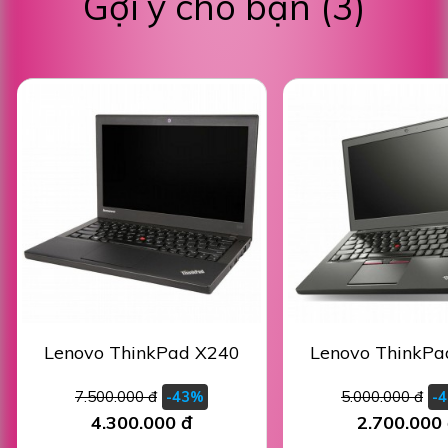
Gợi ý cho bạn (3)
Lenovo ThinkPad X240
Lenovo ThinkPa
7.500.000 đ
5.000.000 đ
-43%
-
4.300.000 đ
2.700.000