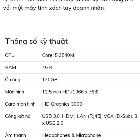
với một máy tính xách tay doanh nhân.
Thông số kỹ thuật
CPU
Core i5 2540M
RAM
4GB
Ổ cứng
120GB
Màn hình
12.5 inch HD (1366 x 768)
Card màn hình
HD Graphics 3000
Cổng kết nối
USB 3.0, HDMI, LAN (RJ45), VGA (D-Sub), 3
x USB 2.0
Âm thanh
Headphones & Microphone