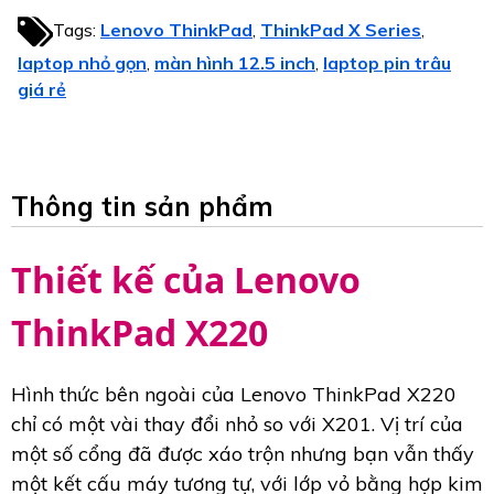
Tags:
Lenovo ThinkPad
ThinkPad X Series
,
,
laptop nhỏ gọn
màn hình 12.5 inch
laptop pin trâu
,
,
giá rẻ
Thông tin sản phẩm
Thiết kế của Lenovo
ThinkPad X220
Hình thức bên ngoài của Lenovo ThinkPad X220
chỉ có một vài thay đổi nhỏ so với X201. Vị trí của
một số cổng đã được xáo trộn nhưng bạn vẫn thấy
một kết cấu máy tương tự, với lớp vỏ bằng hợp kim