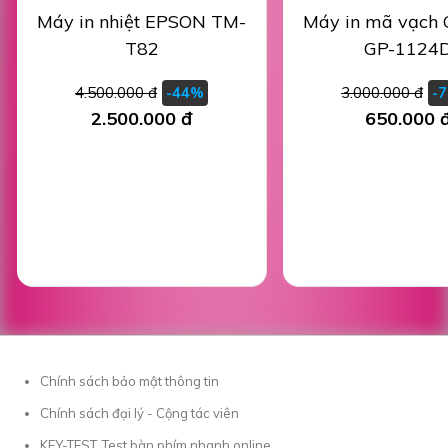
Máy in nhiệt EPSON TM-
Máy in mã vạch 
T82
GP-1124
4.500.000 đ
3.000.000 đ
-44%
-
2.500.000 đ
650.000 
Chính sách bảo mật thông tin
Chính sách đại lý - Cộng tác viên
KEY-TEST, Test bàn phím nhanh online