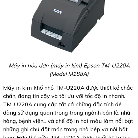
Máy in hóa đơn (máy in kim) Epson TM-U220A
(Model M188A)
Máy in kim khổ nhỏ TM-U220A được thiết kế chắc
chắn, đáng tin cậy và tối ưu với tốc độ in nhanh.
TM-U220A cung cấp tất cả những đặc tính dễ
dàng sử dụng quan trọng trong ngành bán lẻ, nhà
hàng, bệnh viện... và chế độ in hai màu làm nổi bật
những ghi chú đặt món trong nhà bếp và nổi bật
logo. Hơn thế nữa, TM-U220A được thiết kế tương