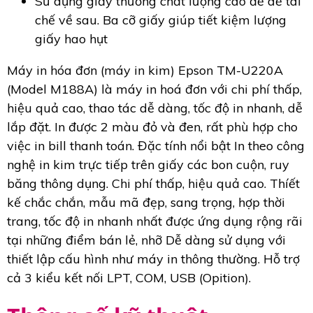
Sử dụng giấy thường chất lượng cao để dễ tái
chế về sau. Ba cỡ giấy giúp tiết kiệm lượng
giấy hao hụt
Máy in hóa đơn (máy in kim) Epson TM-U220A
(Model M188A) là máy in hoá đơn với chi phí thấp,
hiệu quả cao, thao tác dễ dàng, tốc độ in nhanh, dễ
lắp đặt. In được 2 màu đỏ và đen, rất phù hợp cho
việc in bill thanh toán. Đặc tính nổi bật In theo công
nghệ in kim trực tiếp trên giấy các bon cuộn, ruy
băng thông dụng. Chi phí thấp, hiệu quả cao. Thíết
kế chắc chắn, mẫu mã đẹp, sang trọng, hợp thời
trang, tốc độ in nhanh nhất được ứng dụng rộng rãi
tại những điểm bán lẻ, nhỡ Dễ dàng sử dụng với
thiết lập cấu hình như máy in thông thường. Hỗ trợ
cả 3 kiểu kết nối LPT, COM, USB (Opition).