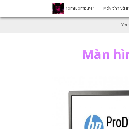
YamiComputer
Máy tính và li
Yam
Màn hì