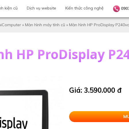
nh kiện cũ
Dịch vụ website
Kiến thức công nghệ
090
iComputer
»
Màn hình máy tính cũ
»
Màn hình HP ProDisplay P240va
nh HP ProDisplay P24
Giá: 3.590.000 đ