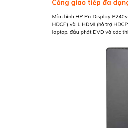
Cổng giao tiếp đa dạn
Màn hình HP ProDisplay P240va 
HDCP) và 1 HDMI (hỗ trợ HDCP). 
laptop, đầu phát DVD và các thi