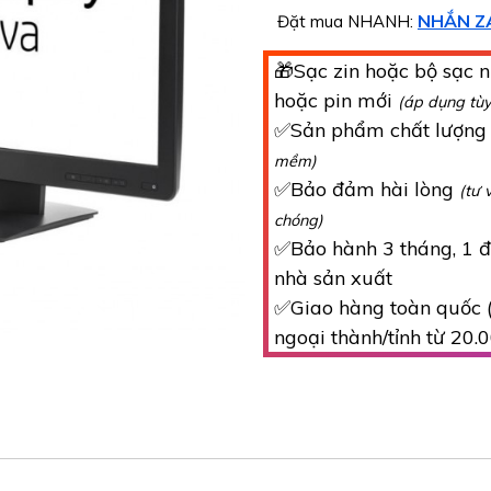
NHẮN Z
Đặt mua NHANH:
🎁Sạc zin hoặc bộ sạc n
hoặc pin mới
(áp dụng tù
✅Sản phẩm chất lượn
mềm)
✅Bảo đảm hài lòng
(tư 
chóng)
✅Bảo hành 3 tháng, 1 đổ
nhà sản xuất
✅Giao hàng toàn quốc (
ngoại thành/tỉnh từ 20.