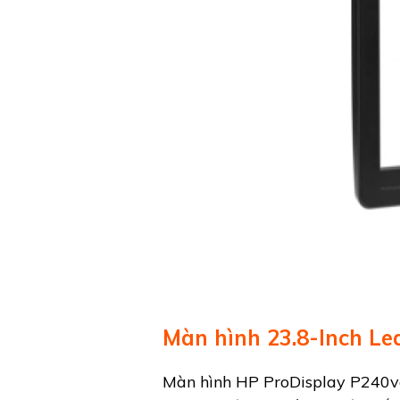
Màn hình 23.8-Inch Le
Màn hình HP ProDisplay P240va c