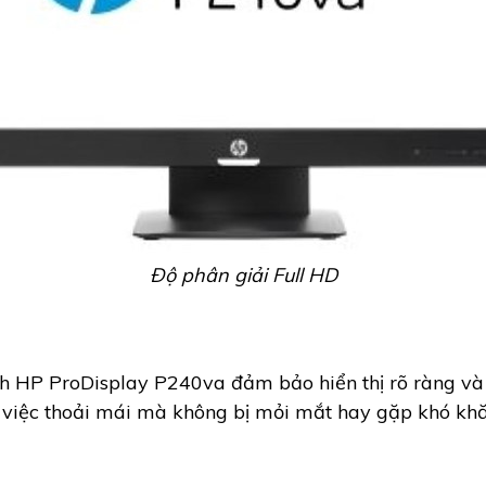
Độ phân giải Full HD
 HP ProDisplay P240va đảm bảo hiển thị rõ ràng và 
việc thoải mái mà không bị mỏi mắt hay gặp khó khă