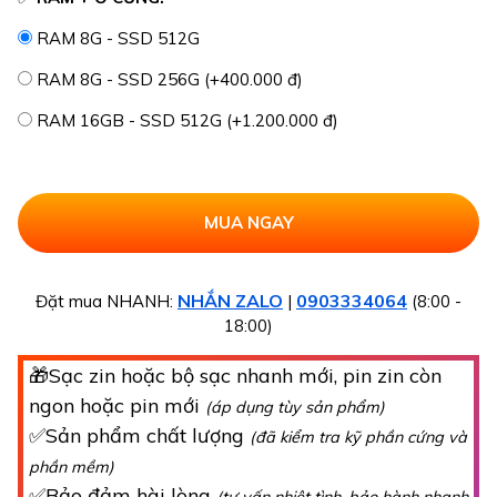
RAM 8G - SSD 512G
RAM 8G - SSD 256G (+400.000 đ)
RAM 16GB - SSD 512G (+1.200.000 đ)
NHẮN ZALO
0903334064
Đặt mua NHANH:
|
(8:00 -
18:00)
🎁Sạc zin hoặc bộ sạc nhanh mới, pin zin còn
ngon hoặc pin mới
(áp dụng tùy sản phẩm)
✅Sản phẩm chất lượng
(đã kiểm tra kỹ phần cứng và
phần mềm)
✅Bảo đảm hài lòng