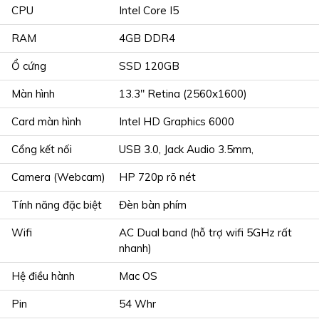
CPU
Intel Core I5
RAM
4GB DDR4
Ổ cứng
SSD 120GB
Màn hình
13.3" Retina (2560x1600)
Card màn hình
Intel HD Graphics 6000
Cổng kết nối
USB 3.0, Jack Audio 3.5mm,
Camera (Webcam)
HP 720p rõ nét
Tính năng đặc biệt
Đèn bàn phím
Wifi
AC Dual band (hỗ trợ wifi 5GHz rất
nhanh)
Hệ điều hành
Mac OS
Pin
54 Whr