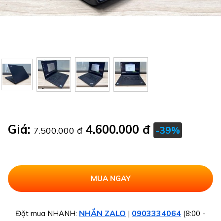
Giá:
4.600.000 đ
-39%
7.500.000 đ
NHẮN ZALO
0903334064
Đặt mua NHANH:
|
(8:00 -