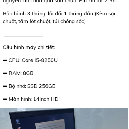
nguyên zin chưa qua sửa chữa. Pin zin tốt 2-3h
Bảo hành 3 tháng, lỗi đổi 1 tháng đầu (Kèm sạc,
chuột, tấm lót chuột, túi chống sốc)
_______________
Cấu hình máy chi tiết:
➡ CPU: Core i5-8250U
➡ RAM: 8GB
➡ Bộ nhớ: SSD 256GB
➡ Màn hình: 14inch HD