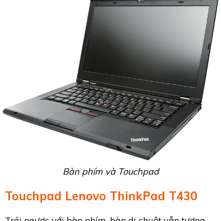
Bàn phím và Touchpad
Touchpad Lenovo ThinkPad T430
Trái ngược với bàn phím, bàn di chuột vẫn tương