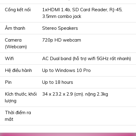
Cổng kết nối
1xHDMI 1.4b, SD Card Reader, RJ-45,
3.5mm combo jack
Âm thanh
Stereo Speakers
Camera
720p HD webcam
(Webcam)
Wifi
AC Dual band (hỗ trợ wifi 5GHz rất nhanh)
Hệ điều hành
Up to Windows 10 Pro
Pin
Up to 18 hours
Kích thước, khối
34 x 23.2 x 2.9 (cm). nặng 2.3kg
lượng
Thời điểm ra
mắt