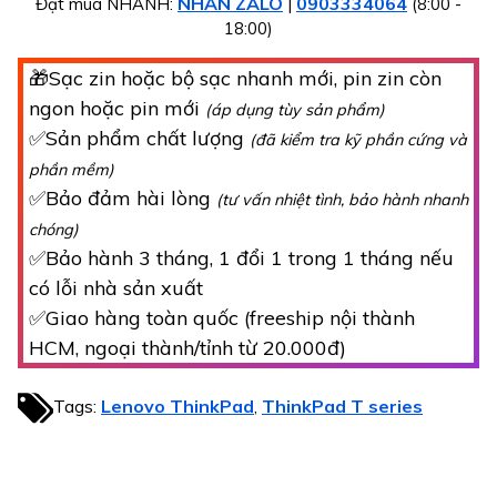
NHẮN ZALO
0903334064
Đặt mua NHANH:
|
(8:00 -
18:00)
🎁Sạc zin hoặc bộ sạc nhanh mới, pin zin còn
ngon hoặc pin mới
(áp dụng tùy sản phẩm)
✅Sản phẩm chất lượng
(đã kiểm tra kỹ phần cứng và
phần mềm)
✅Bảo đảm hài lòng
(tư vấn nhiệt tình, bảo hành nhanh
chóng)
✅Bảo hành 3 tháng, 1 đổi 1 trong 1 tháng nếu
có lỗi nhà sản xuất
✅Giao hàng toàn quốc (freeship nội thành
HCM, ngoại thành/tỉnh từ 20.000đ)
Tags:
Lenovo ThinkPad
ThinkPad T series
,