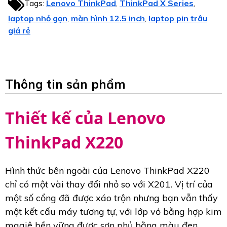
Tags:
Lenovo ThinkPad
ThinkPad X Series
,
,
laptop nhỏ gọn
màn hình 12.5 inch
laptop pin trâu
,
,
giá rẻ
Thông tin sản phẩm
Thiết kế của Lenovo
ThinkPad X220
Hình thức bên ngoài của Lenovo ThinkPad X220
chỉ có một vài thay đổi nhỏ so với X201. Vị trí của
một số cổng đã được xáo trộn nhưng bạn vẫn thấy
một kết cấu máy tương tự, với lớp vỏ bằng hợp kim
magiê bền vững được sơn phủ bằng màu đen.