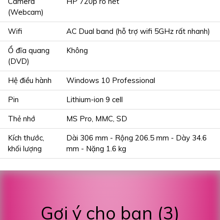
Camera
HP 720p rõ nét
(Webcam)
Wifi
AC Dual band (hỗ trợ wifi 5GHz rất nhanh)
Ổ đĩa quang
Không
(DVD)
Hệ điều hành
Windows 10 Professional
Pin
Lithium-ion 9 cell
Thẻ nhớ
MS Pro, MMC, SD
Kích thước,
Dài 306 mm - Rộng 206.5 mm - Dày 34.6
khối lượng
mm - Nặng 1.6 kg
Gợi ý cho bạn (3)