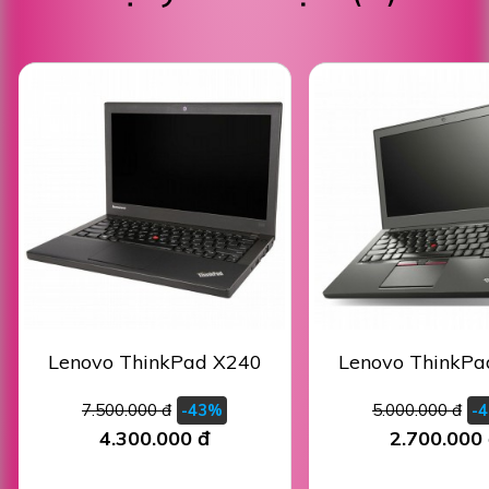
Lenovo ThinkPad X240
Lenovo ThinkPa
7.500.000 đ
5.000.000 đ
-43%
-
4.300.000 đ
2.700.000