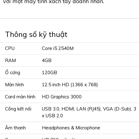
với một máy tính xách tay doanh nhân.
Thông số kỹ thuật
CPU
Core i5 2540M
RAM
4GB
Ổ cứng
120GB
Màn hình
12.5 inch HD (1366 x 768)
Card màn hình
HD Graphics 3000
Cổng kết nối
USB 3.0, HDMI, LAN (RJ45), VGA (D-Sub), 3
x USB 2.0
Âm thanh
Headphones & Microphone