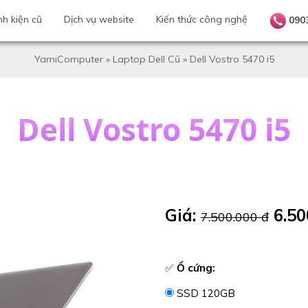
nh kiện cũ
Dịch vụ website
Kiến thức công nghệ
090
YamiComputer
»
Laptop Dell Cũ
»
Dell Vostro 5470 i5
Dell Vostro 5470 i5
Giá:
6.50
7.500.000 đ
✅
Ổ cứng:
SSD 120GB