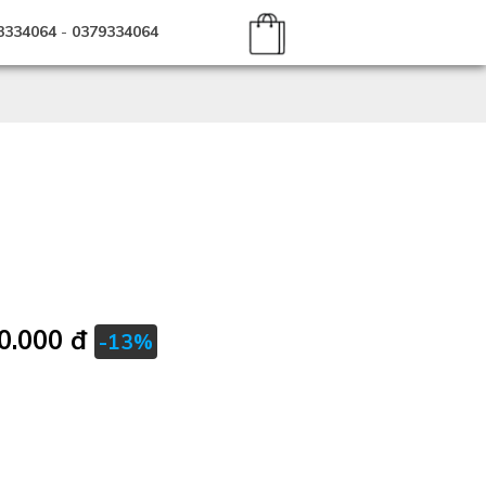
3334064
-
0379334064
0.000 đ
-13%