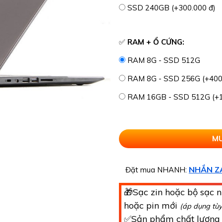
SSD 240GB (+300.000 đ)
✅
RAM + Ổ CỨNG:
RAM 8G - SSD 512G
RAM 8G - SSD 256G (+400
RAM 16GB - SSD 512G (+1
NHẮN Z
Đặt mua NHANH:
🎁Sạc zin hoặc bộ sạc n
hoặc pin mới
(áp dụng tù
✅Sản phẩm chất lượn