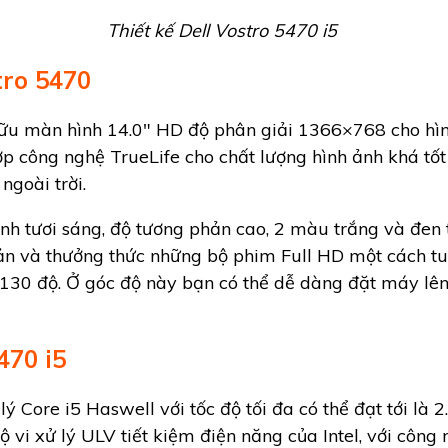
Thiết kế Dell Vostro 5470 i5
tro 5470
hữu màn hình 14.0″ HD độ phân giải 1366×768 cho hình
ợp công nghệ TrueLife cho chất lượng hình ảnh khá tố
ngoài trời.
ảnh tươi sáng, độ tương phản cao, 2 màu trắng và đen 
ản và thưởng thức những bộ phim Full HD một cách tu
130 độ. Ở góc độ này bạn có thể dễ dàng đặt máy lên 
470 i5
lý Core i5 Haswell với tốc độ tối đa có thể đạt tới là
 vi xử lý ULV tiết kiệm điện năng của Intel, với công 