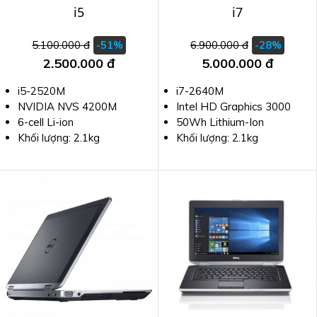
i5
i7
5.100.000 đ
6.900.000 đ
-51%
-28%
2.500.000 đ
5.000.000 đ
i5-2520M
i7-2640M
NVIDIA NVS 4200M
Intel HD Graphics 3000
6-cell Li-ion
50Wh Lithium-Ion
Khối lượng: 2.1kg
Khối lượng: 2.1kg