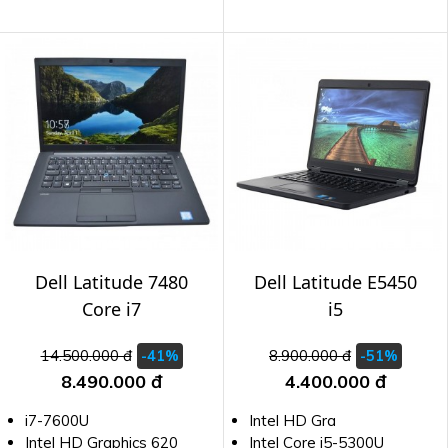
Dell Latitude 7480
Dell Latitude E5450
Core i7
i5
14.500.000 đ
8.900.000 đ
-41%
-51%
8.490.000 đ
4.400.000 đ
i7-7600U
Intel HD Gra
Intel HD Graphics 620
Intel Core i5-5300U