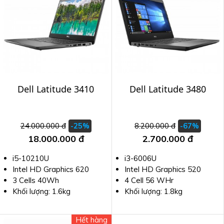
Dell Latitude 3410
Dell Latitude 3480
24.000.000 đ
8.200.000 đ
-25%
-67%
18.000.000 đ
2.700.000 đ
i5-10210U
i3-6006U
Intel HD Graphics 620
Intel HD Graphics 520
3 Cells 40Wh
4 Cell 56 WHr
Khối lượng: 1.6kg
Khối lượng: 1.8kg
Hết hàng