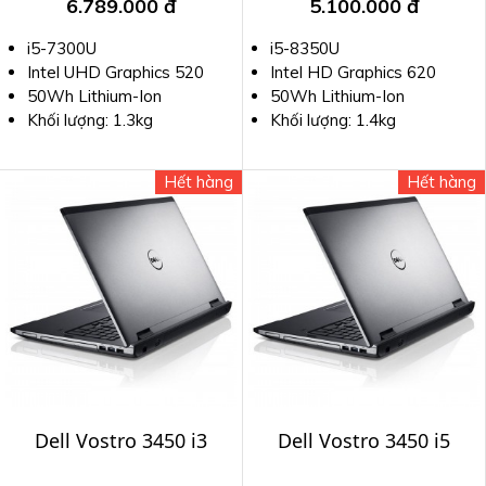
6.789.000 đ
5.100.000 đ
zin mạnh mẽ
i5-7300U
i5-8350U
Intel UHD Graphics 520
Intel HD Graphics 620
50Wh Lithium-Ion
50Wh Lithium-Ion
Khối lượng: 1.3kg
Khối lượng: 1.4kg
Hết hàng
Hết hàng
Dell Vostro 3450 i3
Dell Vostro 3450 i5