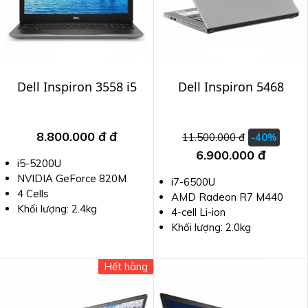
Dell Inspiron 3558 i5
Dell Inspiron 5468
8.800.000 đ
đ
11.500.000 đ
-40%
6.900.000 đ
i5-5200U
NVIDIA GeForce 820M
i7-6500U
4 Cells
AMD Radeon R7 M440
Khối lượng: 2.4kg
4-cell Li-ion
Khối lượng: 2.0kg
Hết hàng