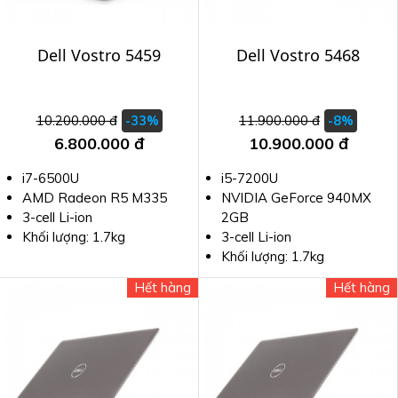
Dell Vostro 5459
Dell Vostro 5468
10.200.000 đ
11.900.000 đ
-33%
-8%
6.800.000 đ
10.900.000 đ
i7-6500U
i5-7200U
AMD Radeon R5 M335
NVIDIA GeForce 940MX
3-cell Li-ion
2GB
Khối lượng: 1.7kg
3-cell Li-ion
Khối lượng: 1.7kg
Hết hàng
Hết hàng