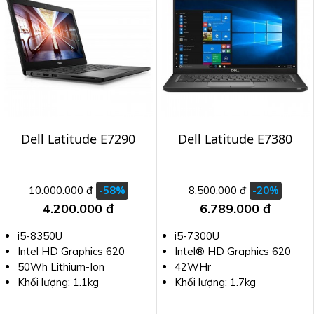
Dell Latitude E7290
Dell Latitude E7380
10.000.000 đ
8.500.000 đ
-58%
-20%
4.200.000 đ
6.789.000 đ
i5-8350U
i5-7300U
Intel HD Graphics 620
Intel® HD Graphics 620
50Wh Lithium-Ion
42WHr
Khối lượng: 1.1kg
Khối lượng: 1.7kg