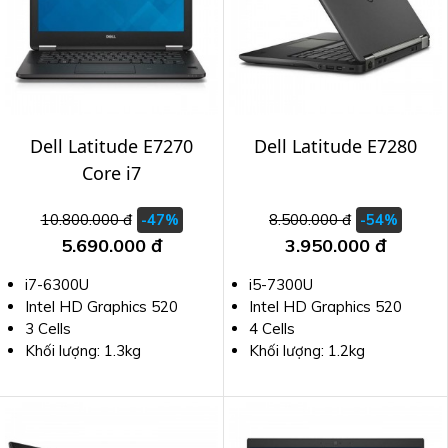
Dell Latitude E7270
Dell Latitude E7280
Core i7
10.800.000 đ
8.500.000 đ
-47%
-54%
5.690.000 đ
3.950.000 đ
i7-6300U
i5-7300U
Intel HD Graphics 520
Intel HD Graphics 520
3 Cells
4 Cells
Khối lượng: 1.3kg
Khối lượng: 1.2kg