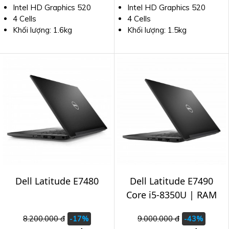
Intel HD Graphics 520
Intel HD Graphics 520
4 Cells
4 Cells
Khối lượng: 1.6kg
Khối lượng: 1.5kg
Dell Latitude E7480
Dell Latitude E7490
Core i5-8350U | RAM
8GB | SSD 256GB |
8.200.000 đ
9.000.000 đ
-17%
-43%
14 inch FHD nguyên