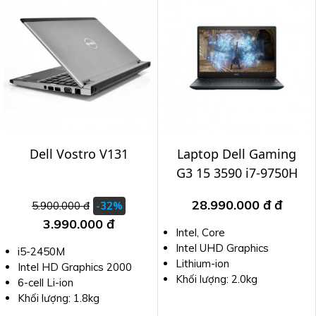
Dell Vostro V131
Laptop Dell Gaming
G3 15 3590 i7-9750H
28.990.000 đ
đ
5.900.000 đ
-32%
3.990.000 đ
Intel, Core
Intel UHD Graphics
i5-2450M
Lithium-ion
Intel HD Graphics 2000
Khối lượng: 2.0kg
6-cell Li-ion
Khối lượng: 1.8kg