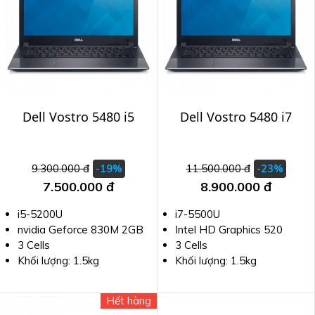
Dell Vostro 5480 i5
Dell Vostro 5480 i7
9.300.000 đ
11.500.000 đ
-19%
-23%
7.500.000 đ
8.900.000 đ
i5-5200U
i7-5500U
nvidia Geforce 830M 2GB
Intel HD Graphics 520
3 Cells
3 Cells
Khối lượng: 1.5kg
Khối lượng: 1.5kg
Hết hàng