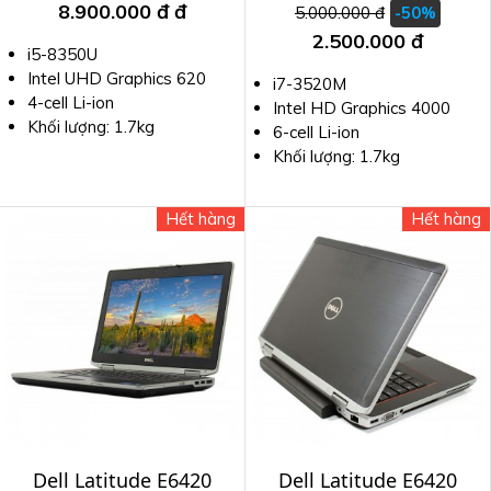
8.900.000 đ
đ
5.000.000 đ
-50%
2.500.000 đ
i5-8350U
Intel UHD Graphics 620
i7-3520M
4-cell Li-ion
Intel HD Graphics 4000
Khối lượng: 1.7kg
6-cell Li-ion
Khối lượng: 1.7kg
Hết hàng
Hết hàng
Dell Latitude E6420
Dell Latitude E6420