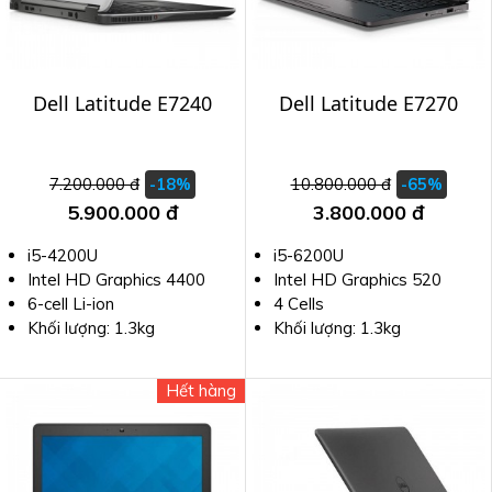
Dell Latitude E7240
Dell Latitude E7270
7.200.000 đ
10.800.000 đ
-18%
-65%
5.900.000 đ
3.800.000 đ
i5-4200U
i5-6200U
Intel HD Graphics 4400
Intel HD Graphics 520
6-cell Li-ion
4 Cells
Khối lượng: 1.3kg
Khối lượng: 1.3kg
Hết hàng