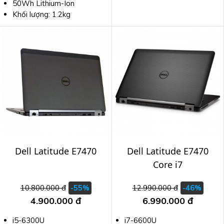
50Wh Lithium-Ion
Khối lượng: 1.2kg
Dell Latitude E7470
Dell Latitude E7470
Core i7
10.800.000 đ
12.990.000 đ
-55%
-46%
4.900.000 đ
6.990.000 đ
i5-6300U
i7-6600U