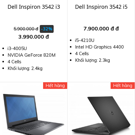
Dell Inspiron 3542 i3
Dell Inspiron 3542 i5
7.900.000 đ
đ
5.900.000 đ
-32%
3.990.000 đ
i5-4210U
Intel HD Graphics 4400
i3-4005U
4 Cells
NVIDIA GeForce 820M
Khối lượng: 2.3kg
4 Cells
Khối lượng: 2.4kg
Hết hàng
Hết hàng