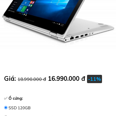
Giá:
16.990.000 đ
-11%
18.990.000 đ
✅
Ổ cứng:
SSD 120GB