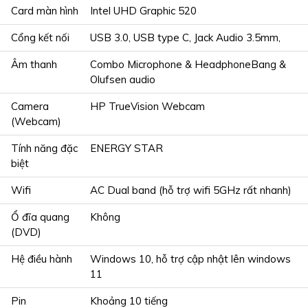
Card màn hình
Intel UHD Graphic 520
Cổng kết nối
USB 3.0, USB type C, Jack Audio 3.5mm,
Âm thanh
Combo Microphone & HeadphoneBang &
Olufsen audio
Camera
HP TrueVision Webcam
(Webcam)
Tính năng đặc
ENERGY STAR
biệt
Wifi
AC Dual band (hỗ trợ wifi 5GHz rất nhanh)
Ổ đĩa quang
Không
(DVD)
Hệ điều hành
Windows 10, hỗ trợ cập nhật lên windows
11
Pin
Khoảng 10 tiếng