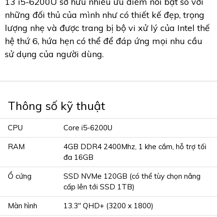
13 i5-6200U sở hữu nhiều ưu điểm nổi bật so với
những đối thủ của mình như có thiết kế đẹp, trọng
lượng nhẹ và được trang bị bộ vi xử lý của Intel thế
hệ thứ 6, hứa hẹn có thể để đáp ứng mọi nhu cầu
sử dụng của người dùng.
Thông số kỹ thuật
CPU
Core i5-6200U
RAM
4GB DDR4 2400Mhz, 1 khe cắm, hỗ trợ tối
đa 16GB
Ổ cứng
SSD NVMe 120GB (có thể tùy chọn nâng
cấp lên tới SSD 1TB)
Màn hình
13.3" QHD+ (3200 x 1800)