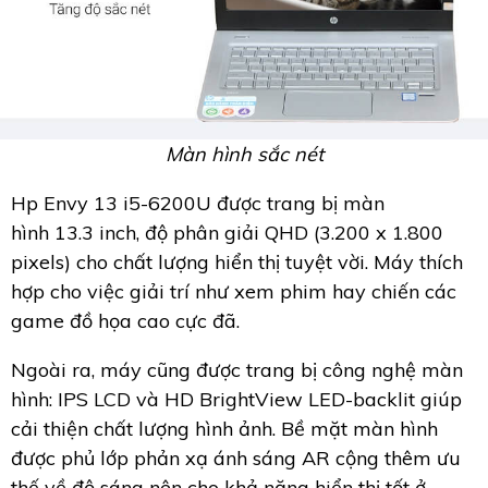
Màn hình sắc nét
Hp Envy 13 i5-6200U được trang bị màn
hình 13.3 inch, độ phân giải QHD (3.200 x 1.800
pixels) cho chất lượng hiển thị tuyệt vời. Máy thích
hợp cho việc giải trí như xem phim hay chiến các
game đồ họa cao cực đã.
Ngoài ra, máy cũng được trang bị công nghệ màn
hình: IPS LCD và HD BrightView LED-backlit giúp
cải thiện chất lượng hình ảnh. Bề mặt màn hình
được phủ lớp phản xạ ánh sáng AR cộng thêm ưu
thế về độ sáng nên cho khả năng hiển thị tốt ở