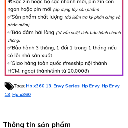
🎁Sạc zin hoặc bộ sạc nhanh mới, pin zin còn
ngon hoặc pin mới
(áp dụng tùy sản phẩm)
✅Sản phẩm chất lượng
(đã kiểm tra kỹ phần cứng và
phần mềm)
✅Bảo đảm hài lòng
(tư vấn nhiệt tình, bảo hành nhanh
chóng)
✅Bảo hành 3 tháng, 1 đổi 1 trong 1 tháng nếu
có lỗi nhà sản xuất
✅Giao hàng toàn quốc (freeship nội thành
HCM, ngoại thành/tỉnh từ 20.000đ)
Tags:
Hp x360 13
Envy Series
Hp Envy
Hp Envy
,
,
,
13
Hp x360
,
Thông tin sản phẩm