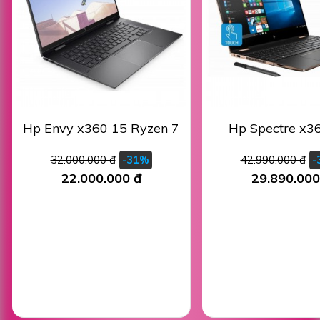
Hp Envy x360 15 Ryzen 7
Hp Spectre x3
32.000.000 đ
42.990.000 đ
-31%
-
22.000.000 đ
29.890.000