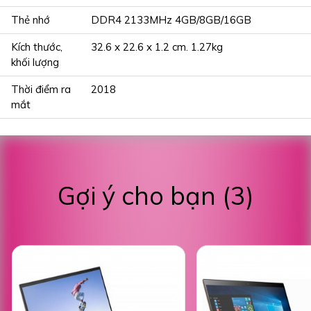
Thẻ nhớ
DDR4 2133MHz 4GB/8GB/16GB
Kích thước,
32.6 x 22.6 x 1.2 cm. 1.27kg
khối lượng
Thời điểm ra
2018
mắt
Gợi ý cho bạn (3)