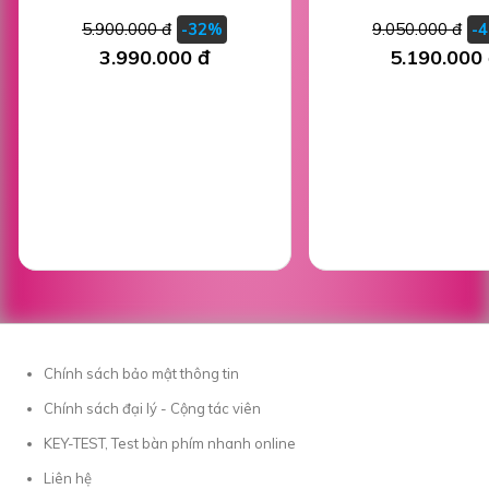
5.900.000 đ
9.050.000 đ
-32%
-
3.990.000 đ
5.190.000
Chính sách bảo mật thông tin
Chính sách đại lý - Cộng tác viên
KEY-TEST, Test bàn phím nhanh online
Liên hệ