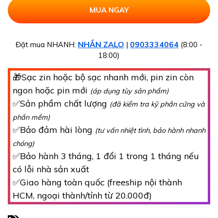
NHẮN ZALO
0903334064
Đặt mua NHANH:
|
(8:00 -
18:00)
🎁Sạc zin hoặc bộ sạc nhanh mới, pin zin còn
ngon hoặc pin mới
(áp dụng tùy sản phẩm)
✅Sản phẩm chất lượng
(đã kiểm tra kỹ phần cứng và
phần mềm)
✅Bảo đảm hài lòng
(tư vấn nhiệt tình, bảo hành nhanh
chóng)
✅Bảo hành 3 tháng, 1 đổi 1 trong 1 tháng nếu
có lỗi nhà sản xuất
✅Giao hàng toàn quốc (freeship nội thành
HCM, ngoại thành/tỉnh từ 20.000đ)