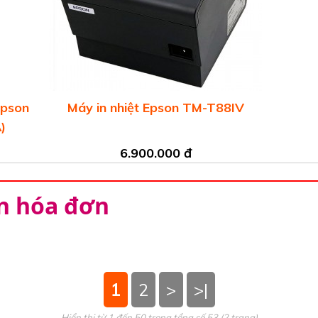
Epson
Máy in nhiệt Epson TM-T88IV
)
6.900.000 đ
 in hóa đơn
1
2
>
>|
Hiển thị từ 1 đến 50 trong tổng số 53 (2 trang)