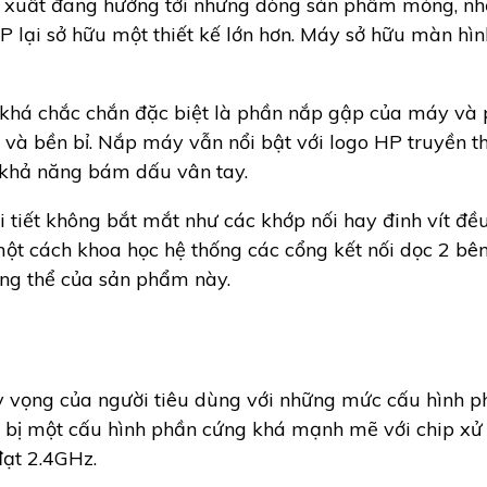
n xuất đang hướng tới những dòng sản phẩm mỏng, nhẹ
 lại sở hữu một thiết kế lớn hơn. Máy sở hữu màn hình
 khá chắc chắn đặc biệt là phần nắp gập của máy và 
 và bền bỉ. Nắp máy vẫn nổi bật với logo HP truyền t
à khả năng bám dấu vân tay.
 tiết không bắt mắt như các khớp nối hay đinh vít đề
 một cách khoa học hệ thống các cổng kết nối dọc 2 b
ổng thể của sản phẩm này.
 vọng của người tiêu dùng với những mức cấu hình p
bị một cấu hình phần cứng khá mạnh mẽ với chip xử lý
đạt 2.4GHz.