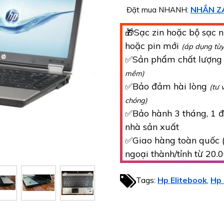
NHẮN Z
Đặt mua NHANH:
🎁Sạc zin hoặc bộ sạc n
hoặc pin mới
(áp dụng tù
✅Sản phẩm chất lượn
mềm)
✅Bảo đảm hài lòng
(tư 
chóng)
✅Bảo hành 3 tháng, 1 đổ
nhà sản xuất
✅Giao hàng toàn quốc (
ngoại thành/tỉnh từ 20.
Tags:
Hp Elitebook
Hp 
,