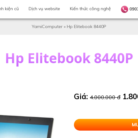
nh kiện cũ
Dịch vụ website
Kiến thức công nghệ
090
YamiComputer
»
Hp Elitebook 8440P
Hp Elitebook 8440P
Giá:
1.80
4.000.000 đ