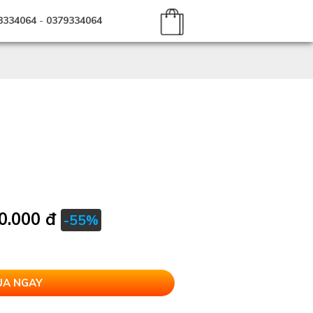
3334064
-
0379334064
0.000 đ
-55%