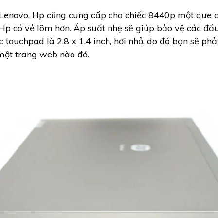
Lenovo, Hp cũng cung cấp cho chiếc 8440p một que ch
Hp có vẻ lõm hơn. Áp suất nhẹ sẽ giúp bảo vệ các đầ
c touchpad là 2.8 x 1,4 inch, hơi nhỏ, do đó bạn sẽ ph
ột trang web nào đó.