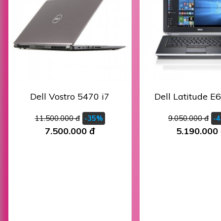
Dell Vostro 5470 i7
Dell Latitude E
11.500.000 đ
9.050.000 đ
-35%
-
7.500.000 đ
5.190.000