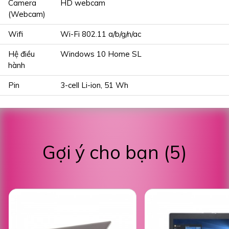
Camera
HD webcam
(Webcam)
Wifi
Wi-Fi 802.11 a/b/g/n/ac
Hệ điều
Windows 10 Home SL
hành
Pin
3-cell Li-ion, 51 Wh
Gợi ý cho bạn (5)