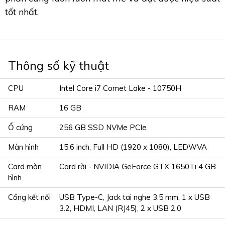
tốt nhất.
Thông số kỹ thuật
CPU
Intel Core i7 Comet Lake - 10750H
RAM
16 GB
Ổ cứng
256 GB SSD NVMe PCIe
Màn hình
15.6 inch, Full HD (1920 x 1080), LEDWVA
Card màn
Card rời - NVIDIA GeForce GTX 1650Ti 4 GB
hình
Cổng kết nối
USB Type-C, Jack tai nghe 3.5 mm, 1 x USB
3.2, HDMI, LAN (RJ45), 2 x USB 2.0