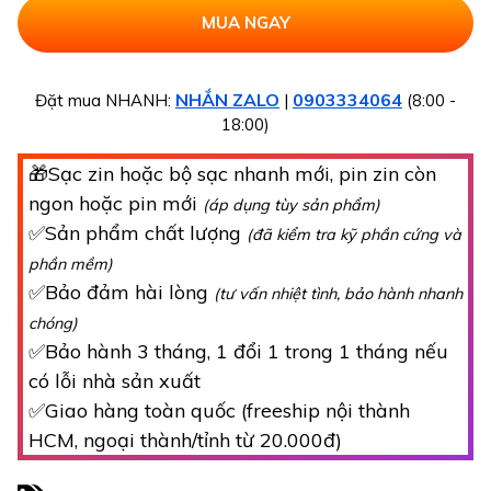
NHẮN ZALO
0903334064
Đặt mua NHANH:
|
(8:00 -
18:00)
🎁Sạc zin hoặc bộ sạc nhanh mới, pin zin còn
ngon hoặc pin mới
(áp dụng tùy sản phẩm)
✅Sản phẩm chất lượng
(đã kiểm tra kỹ phần cứng và
phần mềm)
✅Bảo đảm hài lòng
(tư vấn nhiệt tình, bảo hành nhanh
chóng)
✅Bảo hành 3 tháng, 1 đổi 1 trong 1 tháng nếu
có lỗi nhà sản xuất
✅Giao hàng toàn quốc (freeship nội thành
HCM, ngoại thành/tỉnh từ 20.000đ)