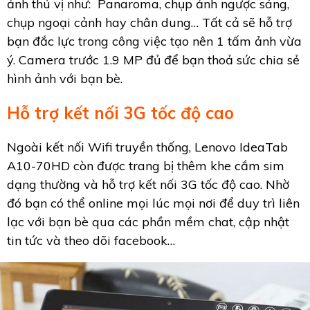
ảnh thú vị như: Panaroma, chụp ảnh ngược sáng,
chụp ngoại cảnh hay chân dung… Tất cả sẽ hỗ trợ
bạn đắc lực trong công việc tạo nên 1 tấm ảnh vừa
ý. Camera trước 1.9 MP đủ để bạn thoả sức chia sẻ
hình ảnh với bạn bè.
Hỗ trợ kết nối 3G tốc độ cao
Ngoài kết nối Wifi truyền thống, Lenovo IdeaTab
A10-70HD còn được trang bị thêm khe cắm sim
dạng thường và hỗ trợ kết nối 3G tốc độ cao. Nhờ
đó bạn có thể online mọi lúc mọi nơi để duy trì liên
lạc với bạn bè qua các phần mềm chat, cập nhật
tin tức và theo dõi facebook…