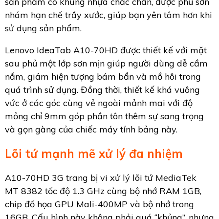
sản phẩm có khung nhựa chắc chắn, được phủ sơn
nhám hạn chế trầy xước, giúp bạn yên tâm hơn khi
sử dụng sản phẩm.
Lenovo IdeaTab A10-70HD được thiết kế với mặt
sau phủ một lớp sơn mịn giúp người dùng dễ cầm
nắm, giảm hiện tượng bám bẩn và mồ hôi trong
quá trình sử dụng. Đồng thời, thiết kế khá vuông
vức ở các góc cùng vẻ ngoài mảnh mai với độ
mỏng chỉ 9mm góp phần tôn thêm sự sang trọng
và gọn gàng của chiếc máy tính bảng này.
Lõi tứ mạnh mẽ xử lý đa nhiệm
A10-70HD 3G trang bị vi xử lý lõi tứ MediaTek
MT 8382 tốc độ 1.3 GHz cùng bộ nhớ RAM 1GB,
chip đồ họa GPU Mali-400MP và bộ nhớ trong
16GB. Cấu hình này không phải quá “khủng”, nhưng