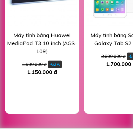
Máy tính bảng Huawei
Máy tính bảng 
MediaPad T3 10 inch (AGS-
Galaxy Tab S2 
L09)
3.890.000 đ
-
1.700.000
2.990.000 đ
-62%
1.150.000 đ