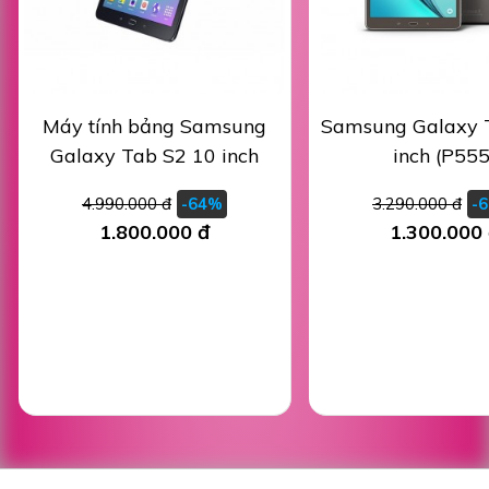
Máy tính bảng Samsung
Samsung Galaxy 
Galaxy Tab S2 10 inch
inch (P555
4.990.000 đ
3.290.000 đ
-64%
-
1.800.000 đ
1.300.000