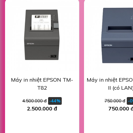
Máy in nhiệt EPSON TM-
Máy in nhiệt EPS
T82
II (có LAN
4.500.000 đ
750.000 đ
-44%
-
2.500.000 đ
750.000 