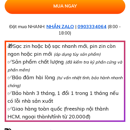
NHẮN ZALO
0903334064
Đặt mua NHANH:
|
(8:00 -
18:00)
🎁Sạc zin hoặc bộ sạc nhanh mới, pin zin còn
ngon hoặc pin mới
(áp dụng tùy sản phẩm)
✅Sản phẩm chất lượng
(đã kiểm tra kỹ phần cứng và
phần mềm)
✅Bảo đảm hài lòng
(tư vấn nhiệt tình, bảo hành nhanh
chóng)
✅Bảo hành 3 tháng, 1 đổi 1 trong 1 tháng nếu
có lỗi nhà sản xuất
✅Giao hàng toàn quốc (freeship nội thành
HCM, ngoại thành/tỉnh từ 20.000đ)