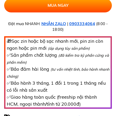
NHẮN ZALO
0903334064
Đặt mua NHANH:
|
(8:00 -
18:00)
🎁Sạc zin hoặc bộ sạc nhanh mới, pin zin còn
ngon hoặc pin mới
(áp dụng tùy sản phẩm)
✅Sản phẩm chất lượng
(đã kiểm tra kỹ phần cứng và
phần mềm)
✅Bảo đảm hài lòng
(tư vấn nhiệt tình, bảo hành nhanh
chóng)
✅Bảo hành 3 tháng, 1 đổi 1 trong 1 tháng nếu
có lỗi nhà sản xuất
✅Giao hàng toàn quốc (freeship nội thành
HCM, ngoại thành/tỉnh từ 20.000đ)