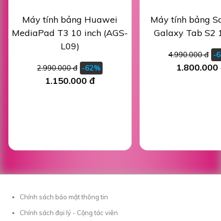
Máy tính bảng Huawei
Máy tính bảng 
MediaPad T3 10 inch (AGS-
Galaxy Tab S2 
L09)
4.990.000 đ
-
1.800.000
2.990.000 đ
-62%
1.150.000 đ
Chính sách bảo mật thông tin
Chính sách đại lý - Cộng tác viên