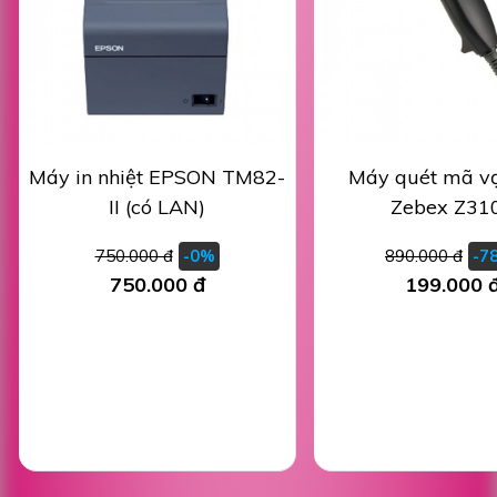
Máy in nhiệt EPSON TM82-
Máy quét mã v
II (có LAN)
Zebex Z31
750.000 đ
890.000 đ
-0%
-7
750.000 đ
199.000 