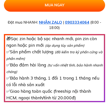
NHẮN ZALO
0903334064
Đặt mua NHANH:
|
(8:00 -
18:00)
🎁Sạc zin hoặc bộ sạc nhanh mới, pin zin còn
ngon hoặc pin mới
(áp dụng tùy sản phẩm)
✅Sản phẩm chất lượng
(đã kiểm tra kỹ phần cứng và
phần mềm)
✅Bảo đảm hài lòng
(tư vấn nhiệt tình, bảo hành nhanh
chóng)
✅Bảo hành 3 tháng, 1 đổi 1 trong 1 tháng nếu
có lỗi nhà sản xuất
✅Giao hàng toàn quốc (freeship nội thành
HCM, ngoại thành/tỉnh từ 20.000đ)