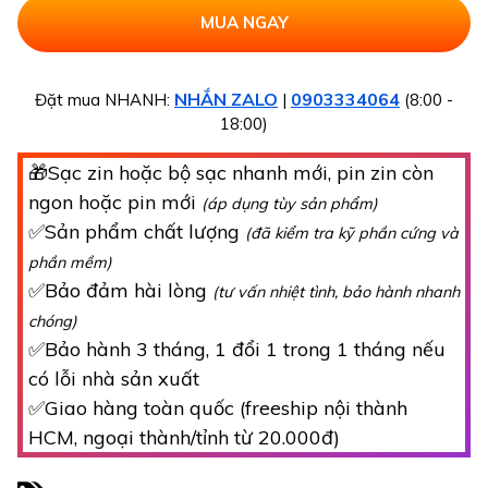
NHẮN ZALO
0903334064
Đặt mua NHANH:
|
(8:00 -
18:00)
🎁Sạc zin hoặc bộ sạc nhanh mới, pin zin còn
ngon hoặc pin mới
(áp dụng tùy sản phẩm)
✅Sản phẩm chất lượng
(đã kiểm tra kỹ phần cứng và
phần mềm)
✅Bảo đảm hài lòng
(tư vấn nhiệt tình, bảo hành nhanh
chóng)
✅Bảo hành 3 tháng, 1 đổi 1 trong 1 tháng nếu
có lỗi nhà sản xuất
✅Giao hàng toàn quốc (freeship nội thành
HCM, ngoại thành/tỉnh từ 20.000đ)