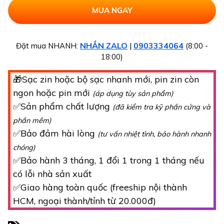
NHẮN ZALO
0903334064
Đặt mua NHANH:
|
(8:00 -
18:00)
🎁Sạc zin hoặc bộ sạc nhanh mới, pin zin còn
ngon hoặc pin mới
(áp dụng tùy sản phẩm)
✅Sản phẩm chất lượng
(đã kiểm tra kỹ phần cứng và
phần mềm)
✅Bảo đảm hài lòng
(tư vấn nhiệt tình, bảo hành nhanh
chóng)
✅Bảo hành 3 tháng, 1 đổi 1 trong 1 tháng nếu
có lỗi nhà sản xuất
✅Giao hàng toàn quốc (freeship nội thành
HCM, ngoại thành/tỉnh từ 20.000đ)