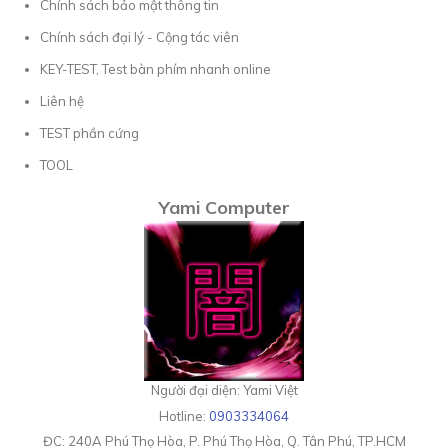
Chính sách bảo mật thông tin
Chính sách đại lý - Cộng tác viên
KEY-TEST, Test bàn phím nhanh online
Liên hệ
TEST phần cứng
TOOL
Yami Computer
Người đại diện: Yami Việt
Hotline:
0903334064
ĐC:
240A Phú Thọ Hòa, P. Phú Thọ Hòa, Q. Tân Phú, TP.HCM