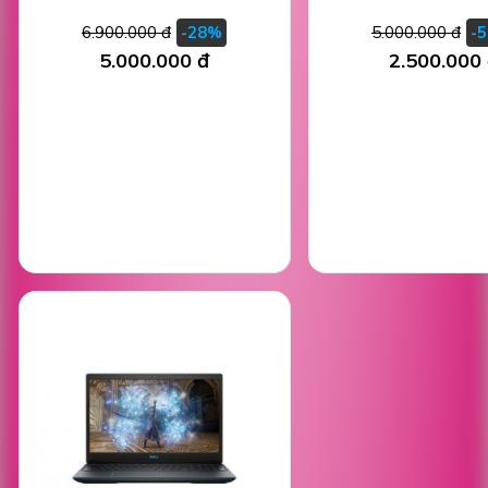
6.900.000 đ
5.000.000 đ
-28%
-
5.000.000 đ
2.500.000